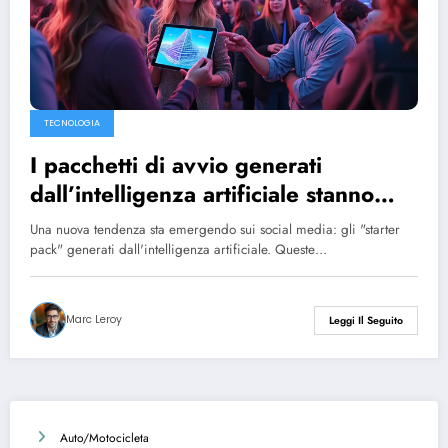
TECNOLOGIA
I pacchetti di avvio generati
dall’intelligenza artificiale stanno
inondando il web, ma stanno
Una nuova tendenza sta emergendo sui social media: gli "starter
suscitando reazioni contrastanti.
pack" generati dall'intelligenza artificiale. Queste…
Marc Leroy
Leggi Il Seguito
Auto/Motocicleta