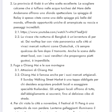
La provincia di Krabi è un'altra scelta eccellente. Le scogliere
calcaree che si tuffano nelle acque turchesi del Mare delle
Andamane offrono uno sfondo spettacolare. La spiaggia di
Railay è spesso citata come una delle spiagge più belle del
mondo, offrendo opportunità uniche di arrampicata su roccia e
paesaggi incredibili.
https://www.youtube.com/watch?v=HrcY1eaEJnU
La vivace vita notturna di Bangkok è un'avventura di per
sé. Dai rooftop bar con vista panoramica sulla città ai
vivaci mercati notturni come Chatuchak, c'è sempre
qualcosa da fare dopo il tramonto. Anche la scena dello
street food, con i suoi venditori che propongono piatti
gustosi, è imperdibile.
Fuga a Chiang Mai e le sue montagne
Attrazioni di Chiang Mai
Chiang Mai è famosa anche per i suoi mercati artigianali.
Il Sunday Walking Street Market è una tappa obbligata per
chi desidera acquistare prodotti locali e assaggiare
specialità thailandesi. Gli artigiani locali offrono di tutto,
dall'abbigliamento ai souvenir, fino al delizioso cibo di
strada.
Per chi visita la città a novembre, il Festival di Yi Peng è uno
spettacolo da non perdere. Lanterne galleggianti illuminano il