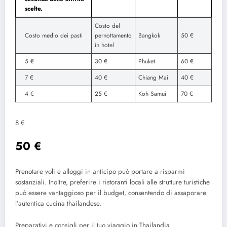
scelte.
Costo del
Costo medio dei pasti
pernottamento
Bangkok
50 €
in hotel
5 €
30 €
Phuket
60 €
7 €
40 €
Chiang Mai
40 €
4 €
25 €
Koh Samui
70 €
8 €
50 €
Prenotare voli e alloggi in anticipo può portare a risparmi
sostanziali. Inoltre, preferire i ristoranti locali alle strutture turistiche
può essere vantaggioso per il budget, consentendo di assaporare
l’autentica cucina thailandese.
Preparativi e consigli per il tuo viaggio in Thailandia