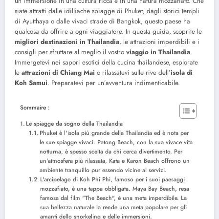
un’immersione in una cultura ricca e in una natura mozzafiato. Che
siate attratti dalle idilliache spiagge di Phuket, dagli storici templi
di Ayutthaya o dalle vivaci strade di Bangkok, questo paese ha
qualcosa da offrire a ogni viaggiatore. In questa guida, scoprite le
migliori destinazioni in Thailandia
, le attrazioni imperdibili e i
consigli per sfruttare al meglio il vostro
viaggio in Thailandia
.
Immergetevi nei sapori esotici della cucina thailandese, esplorate
le
attrazioni di Chiang Mai
o rilassatevi sulle rive dell’
isola di
Koh Samui
. Preparatevi per un’avventura indimenticabile.
Sommaire :
Le spiagge da sogno della Thailandia
Phuket è l'isola più grande della Thailandia ed è nota per
le sue spiagge vivaci. Patong Beach, con la sua vivace vita
notturna, è spesso scelta da chi cerca divertimento. Per
un'atmosfera più rilassata, Kata e Karon Beach offrono un
ambiente tranquillo pur essendo vicine ai servizi.
L'arcipelago di Koh Phi Phi, famoso per i suoi paesaggi
mozzafiato, è una tappa obbligata. Maya Bay Beach, resa
famosa dal film "The Beach", è una meta imperdibile. La
sua bellezza naturale la rende una meta popolare per gli
amanti dello snorkeling e delle immersioni.