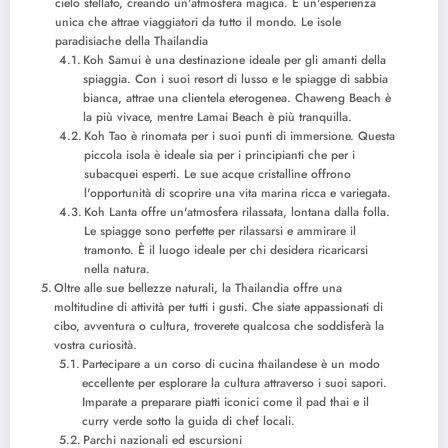
cielo stellato, creando un'atmosfera magica. È un'esperienza
unica che attrae viaggiatori da tutto il mondo. Le isole
paradisiache della Thailandia
Koh Samui è una destinazione ideale per gli amanti della
spiaggia. Con i suoi resort di lusso e le spiagge di sabbia
bianca, attrae una clientela eterogenea. Chaweng Beach è
la più vivace, mentre Lamai Beach è più tranquilla.
Koh Tao è rinomata per i suoi punti di immersione. Questa
piccola isola è ideale sia per i principianti che per i
subacquei esperti. Le sue acque cristalline offrono
l'opportunità di scoprire una vita marina ricca e variegata.
Koh Lanta offre un'atmosfera rilassata, lontana dalla folla.
Le spiagge sono perfette per rilassarsi e ammirare il
tramonto. È il luogo ideale per chi desidera ricaricarsi
nella natura.
Oltre alle sue bellezze naturali, la Thailandia offre una
moltitudine di attività per tutti i gusti. Che siate appassionati di
cibo, avventura o cultura, troverete qualcosa che soddisferà la
vostra curiosità.
Partecipare a un corso di cucina thailandese è un modo
eccellente per esplorare la cultura attraverso i suoi sapori.
Imparate a preparare piatti iconici come il pad thai e il
curry verde sotto la guida di chef locali.
Parchi nazionali ed escursioni