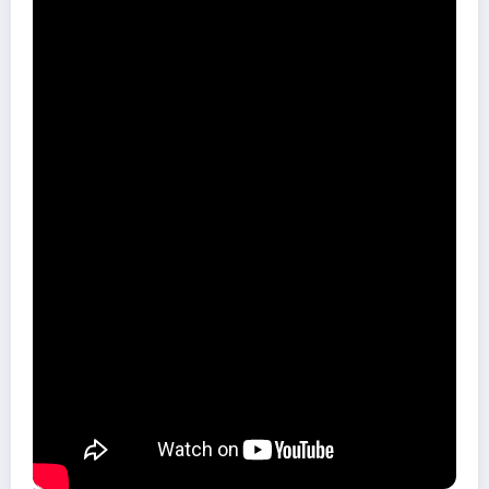
Sur le meme sujet
Bienvenue sur la page d’accueil de notre agence immobilière à
Chartres
Une menace pour le commerce
maritime