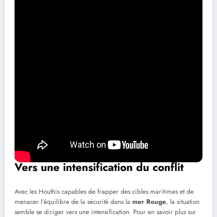
images de blessés, y compris des enfants, dans les hôpitaux. Ces
conséquences tragiques de la guerre en cours rappellent les enjeux
humanitaires souvent négligés dans les discussions sur les conflits
militaires.
Vers une intensification du conflit
Avec les Houthis capables de frapper des cibles maritimes et de
menacer l’équilibre de la sécurité dans la
mer Rouge
, la situation
semble se diriger vers une intensification. Pour en savoir plus sur