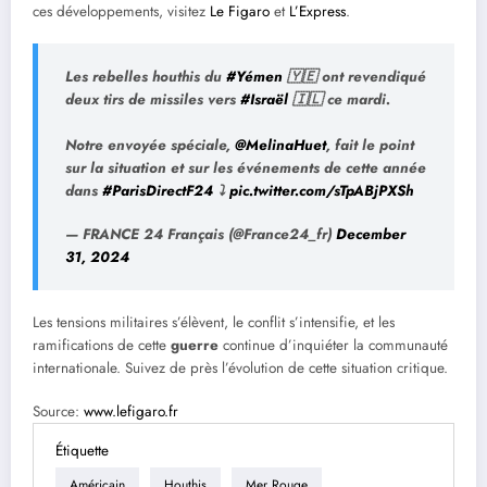
ces développements, visitez
Le Figaro
et
L’Express
.
Les rebelles houthis du
#Yémen
🇾🇪 ont revendiqué
deux tirs de missiles vers
#Israël
🇮🇱 ce mardi.
Notre envoyée spéciale,
@MelinaHuet
, fait le point
sur la situation et sur les événements de cette année
dans
#ParisDirectF24
⤵️
pic.twitter.com/sTpABjPXSh
— FRANCE 24 Français (@France24_fr)
December
31, 2024
Les tensions militaires s’élèvent, le conflit s’intensifie, et les
ramifications de cette
guerre
continue d’inquiéter la communauté
internationale. Suivez de près l’évolution de cette situation critique.
Source:
www.lefigaro.fr
Étiquette
Américain
Houthis
Mer Rouge