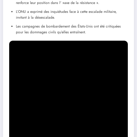
renforce leur position dans l' »axe de la résistance ».
L’ONU a exprimé des inquiétudes face à cette escalade militaire,
invitant à la désescalade.
Les campagnes de bombardement des États-Unis ont été critiquées
pour les dommages civils qu’elles entraînent.
Des images terrifiantes du conflit
Les médias locaux rapportent des scènes alarmantes, avec des