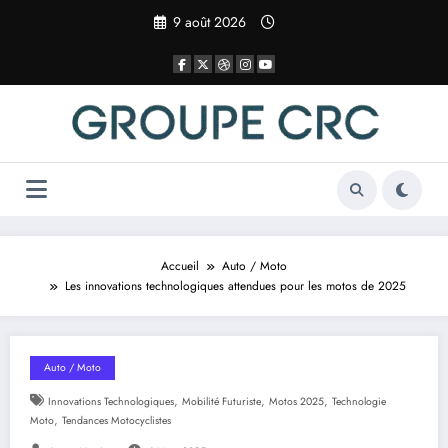
Aller
9 août 2026
au
contenu
Accueil
Auto / Moto
Les innovations technologiques attendues pour les motos de 2025
Auto / Moto
,
,
,
Innovations Technologiques
Mobilité Futuriste
Motos 2025
Technologie
,
Moto
Tendances Motocyclistes