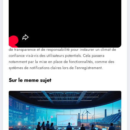
Réflexions sur la légalité des enregistrements sans consentement
Protocole et sécurité des données collectées
Impact sur les relations personnelles et la convivialité
Garantir la sécurité et le respect de la vie privée sera un défi
majeur pour les entreprises technologiques à mesure que ces
dispositifs deviendront omniprésents. Google devra faire preuve
de transparence et de responsabilité pour instaurer un climat de
confiance vis-à-vis des utilisateurs potentiels. Cela passera
notamment par la mise en place de fonctionnalités, comme des
systèmes de notifications claires lors de l’enregistrement.
Sur le meme sujet