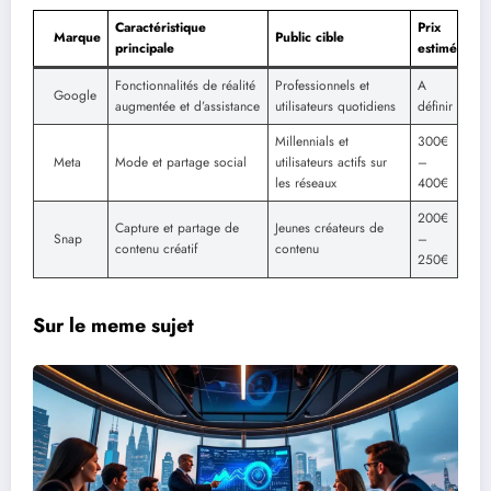
Caractéristique
Prix
Marque
Public cible
principale
estimé
Fonctionnalités de réalité
Professionnels et
A
Google
augmentée et d’assistance
utilisateurs quotidiens
définir
Millennials et
300€
Meta
Mode et partage social
utilisateurs actifs sur
–
les réseaux
400€
200€
Capture et partage de
Jeunes créateurs de
Snap
–
contenu créatif
contenu
250€
Sur le meme sujet