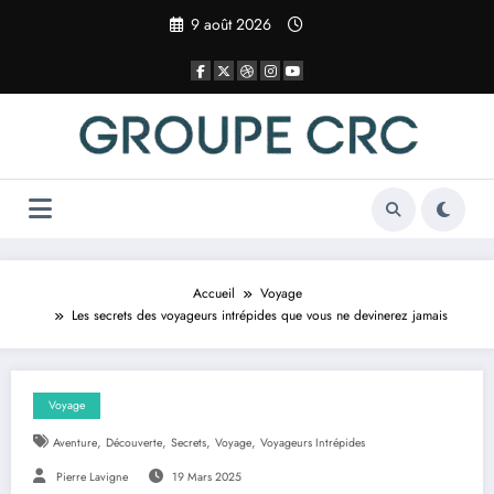
Aller
9 août 2026
au
contenu
Accueil
Voyage
Les secrets des voyageurs intrépides que vous ne devinerez jamais
Voyage
,
,
,
,
Aventure
Découverte
Secrets
Voyage
Voyageurs Intrépides
Pierre Lavigne
19 Mars 2025