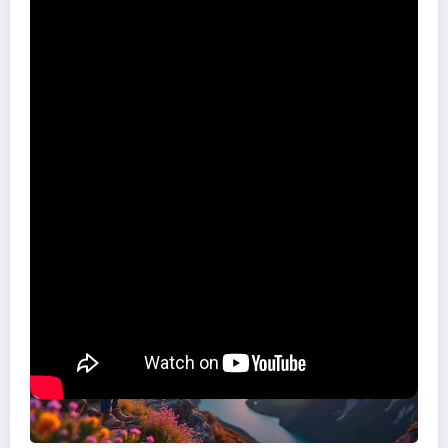
Quark Expeditions
innove avec des navires hybrides équipés de
sous-marins électriques silencieux. Cette technologie permet
d’observer les écosystèmes sous-marins arctiques sans perturbation,
marquant un tournant dans le tourisme polaire responsable.
aventures inoubliables à travers le monde
Sur le meme sujet