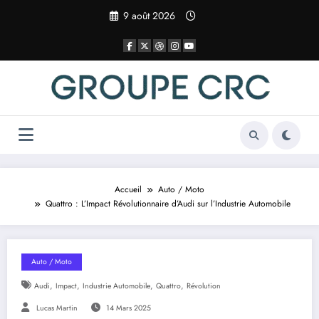
Aller
9 août 2026
au
contenu
Accueil
Auto / Moto
Quattro : L’Impact Révolutionnaire d’Audi sur l’Industrie Automobile
Auto / Moto
,
,
,
,
Audi
Impact
Industrie Automobile
Quattro
Révolution
Lucas Martin
14 Mars 2025