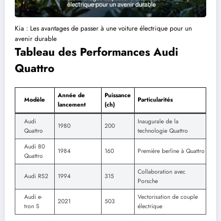
Kia : Les avantages de passer à une voiture électrique pour un
avenir durable
Tableau des Performances Audi
Quattro
Année de
Puissance
Modèle
Particularités
lancement
(ch)
Audi
Inaugurale de la
1980
200
Quattro
technologie Quattro
Audi 80
1984
160
Première berline à Quattro
Quattro
Collaboration avec
Audi RS2
1994
315
Porsche
Audi e-
Vectorisation de couple
2021
503
tron S
électrique