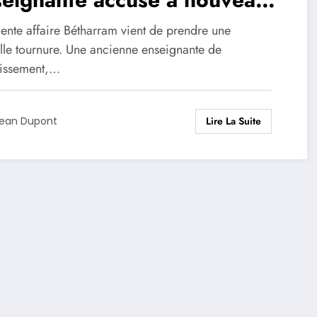
couple Bayrou
cente affaire Bétharram vient de prendre une
lle tournure. Une ancienne enseignante de
blissement,…
Lire La Suite
ean Dupont