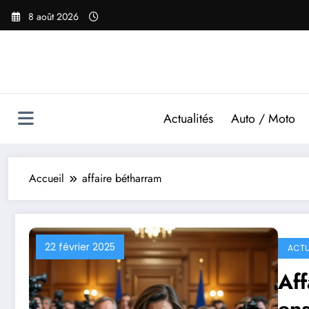
Aller
8 août 2026
au
contenu
Actualités
Auto / Moto
Accueil
affaire bétharram
22 février 2025
ACTU
Aff
en