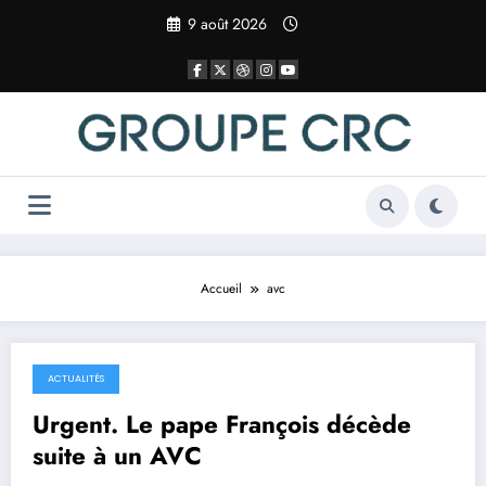
Aller
9 août 2026
au
contenu
Accueil
avc
ACTUALITÉS
22 avril 2025
Urgent. Le pape François décède
suite à un AVC