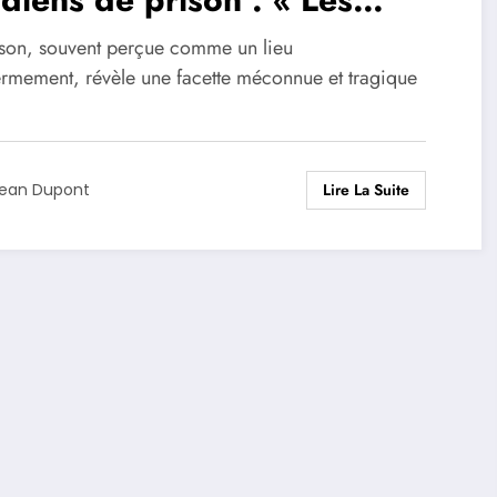
sonniers ont pris le contrôle
ison, souvent perçue comme un lieu
ermement, révèle une facette méconnue et tragique
Lire La Suite
ean Dupont