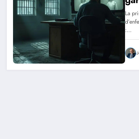
pri
La pr
»
d’enf
:…
J