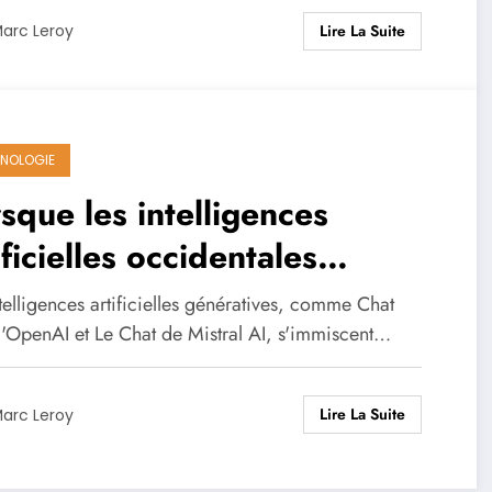
Lire La Suite
arc Leroy
NOLOGIE
sque les intelligences
ificielles occidentales
iennent des vecteurs de
telligences artificielles génératives, comme Chat
information russe
'OpenAI et Le Chat de Mistral AI, s'immiscent…
Lire La Suite
arc Leroy