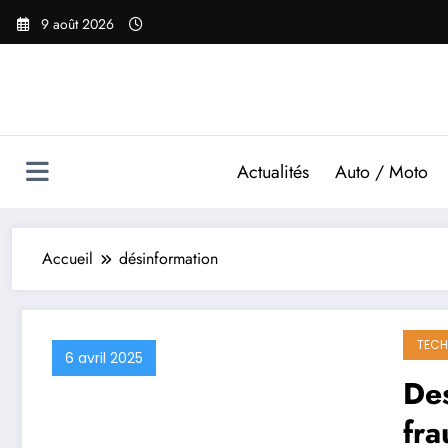
Aller
9 août 2026
au
contenu
Actualités
Auto / Moto
Accueil
désinformation
TECH
6 avril 2025
Des
fra