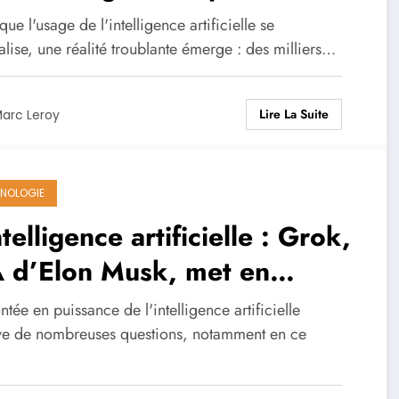
ntelligence artificielle sont en
que l'usage de l'intelligence artificielle se
culation – Enquête
lise, une réalité troublante émerge : des milliers…
Lire La Suite
arc Leroy
NOLOGIE
ntelligence artificielle : Grok,
A d’Elon Musk, met en
ière la désinformation
tée en puissance de l'intelligence artificielle
ve de nombreuses questions, notamment en ce