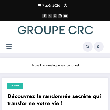
Aller
7 août 2026
au
contenu
Accueil
développement personnel
VOYAGE
26 mars 2025
Découvrez la randonnée secrète qui
transforme votre vie !