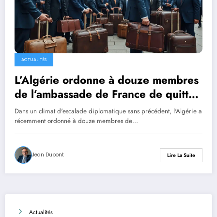
ACTUALITÉS
L’Algérie ordonne à douze membres
de l’ambassade de France de quitter
le pays sous 48 heures, tandis que
Dans un climat d'escalade diplomatique sans précédent, l'Algérie a
Paris se prépare à riposter.
récemment ordonné à douze membres de…
Jean Dupont
Lire La Suite
Actualités