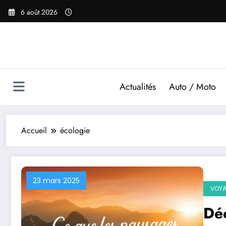
Aller
6 août 2026
au
contenu
Actualités
Auto / Moto
Accueil
écologie
23 mars 2025
VOY
Déc