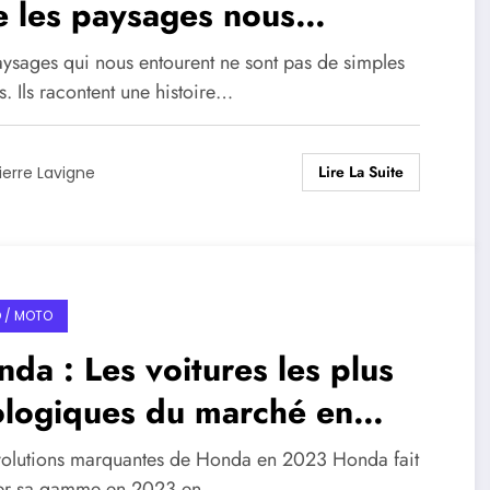
 les paysages nous
eignent sur notre planète !
aysages qui nous entourent ne sont pas de simples
. Ils racontent une histoire…
Lire La Suite
ierre Lavigne
 / MOTO
da : Les voitures les plus
ologiques du marché en
23
volutions marquantes de Honda en 2023 Honda fait
er sa gamme en 2023 en…