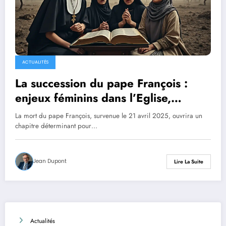
ACTUALITÉS
La succession du pape François :
enjeux féminins dans l’Eglise,
conflits en Ukraine et à Gaza, quels
La mort du pape François, survenue le 21 avril 2025, ouvrira un
défis pour le futur souverain pontife
chapitre déterminant pour…
?
Jean Dupont
Lire La Suite
Actualités