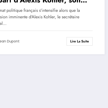
èle acolyte de l’Elysée
mat politique français s'intensifie alors que la
ion imminente d'Alexis Kohler, le secrétaire
al…
Lire La Suite
ean Dupont