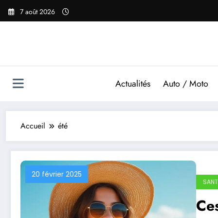
Aller
7 août 2026
au
contenu
Actualités
Auto / Moto
Accueil
été
20 février 2025
SANT
Ces