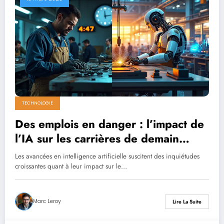
TECHNOLOGIE
Des emplois en danger : l’impact de
l’IA sur les carrières de demain
selon une récente étude
Les avancées en intelligence artificielle suscitent des inquiétudes
croissantes quant à leur impact sur le…
Marc Leroy
Lire La Suite