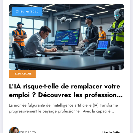
21 février 2025
TECHNOLOGIE
L’IA risque-t-elle de remplacer votre
emploi ? Découvrez les professions
les plus vulnérables face à cette
La montée fulgurante de l'intelligence artificielle (IA) transforme
révolution technologique.
progressivement le paysage professionnel. Avec la capacité…
Marc Leroy
Lire La Suite