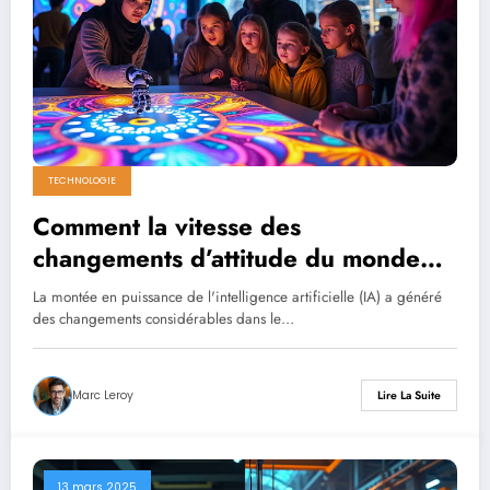
TECHNOLOGIE
Comment la vitesse des
changements d’attitude du monde
culturel envers l’IA révèle une
La montée en puissance de l'intelligence artificielle (IA) a généré
profonde inquiétude
des changements considérables dans le…
Marc Leroy
Lire La Suite
13 mars 2025