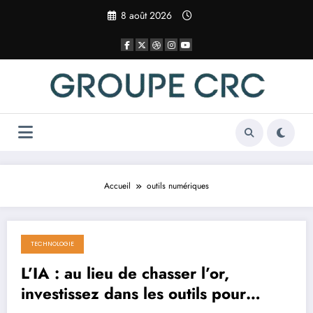
Aller
8 août 2026
au
contenu
Accueil
outils numériques
TECHNOLOGIE
17 avril 2025
L’IA : au lieu de chasser l’or,
investissez dans les outils pour