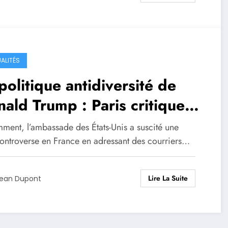
ALITÉS
politique antidiversité de
ald Trump : Paris critique
 ingérences américaines
ment, l’ambassade des États-Unis a suscité une
ées « inacceptables » sur les
controverse en France en adressant des courriers…
reprises françaises
Lire La Suite
ean Dupont