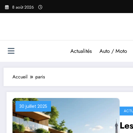
Aller
8 août 2026
au
contenu
Actualités
Auto / Moto
Accueil
paris
30 juillet 2025
ACTU
Le