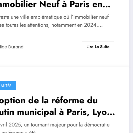
mmobilier Neuf à Paris en
24
reste une ville emblématique où l’immobilier neuf
yse toutes les attentions, notamment en 2024.…
Lire La Suite
lice Durand
ALITÉS
ption de la réforme du
utin municipal à Paris, Lyon
Marseille par l’Assemblée
avril 2025, un tournant majeur pour la démocratie
e en France a été…