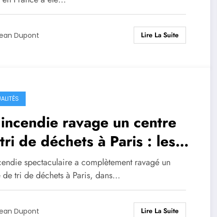
Lire La Suite
ean Dupont
ALITÉS
incendie ravage un centre
tri de déchets à Paris : les
mpiers recommandent
cendie spectaculaire a complètement ravagé un
viter la zone
 de tri de déchets à Paris, dans…
Lire La Suite
ean Dupont