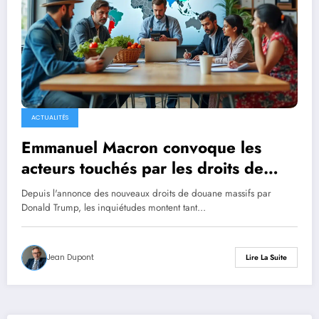
ACTUALITÉS
Emmanuel Macron convoque les
acteurs touchés par les droits de
douane annoncés par Donald Trump
Depuis l'annonce des nouveaux droits de douane massifs par
Donald Trump, les inquiétudes montent tant…
Jean Dupont
Lire La Suite