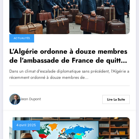
ACTUALITÉS
L’Algérie ordonne à douze membres
de l’ambassade de France de quitter
le pays sous 48 heures, tandis que
Dans un climat d'escalade diplomatique sans précédent, l'Algérie a
Paris se prépare à riposter.
récemment ordonné à douze membres de…
Jean Dupont
Lire La Suite
4 avril 2025