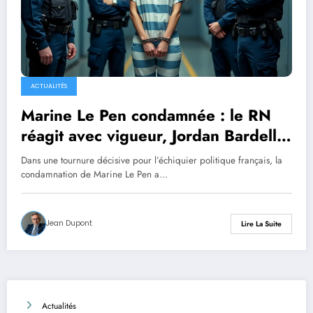
ACTUALITÉS
Marine Le Pen condamnée : le RN
réagit avec vigueur, Jordan Bardella
qualifie la décision de «
Dans une tournure décisive pour l’échiquier politique français, la
disproportionnée »
condamnation de Marine Le Pen a…
Jean Dupont
Lire La Suite
Actualités