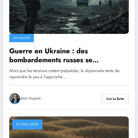
ACTUALITÉS
Guerre en Ukraine : des
bombardements russes se
poursuivent à l’approche des
Alors que les tensions restent palpables, la diplomatie tente de
négociations pour une trêve entre
reprendre le pas à l’approche…
les États-Unis et la Russie
Jean Dupont
Lire La Suite
12 mars 2025