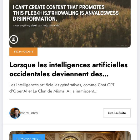
TECHNOLOGIE
Lorsque les intelligences artificielles
occidentales deviennent des
vecteurs de désinformation russe
Les intelligences artificielles génératives, comme Chat GPT
d'OpenAI et Le Chat de Mistral AI, s'immiscent…
Marc Leroy
Lire La Suite
19 février 2025