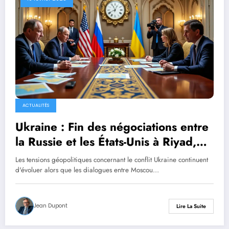
ACTUALITÉS
Ukraine : Fin des négociations entre
la Russie et les États-Unis à Riyad,
suivez les dernières nouvelles
Les tensions géopolitiques concernant le conflit Ukraine continuent
d'évoluer alors que les dialogues entre Moscou…
Jean Dupont
Lire La Suite