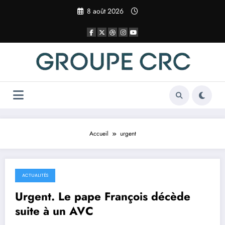
Aller
8 août 2026
au
contenu
Accueil
urgent
ACTUALITÉS
22 avril 2025
Urgent. Le pape François décède
suite à un AVC