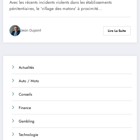
prisons, près de Fleury-Mérogis
Avec les récents incidents violents dans les établissements
pénitentiaires, le 'village des matons' à proximité…
Jean Dupont
Lire La Suite
Actualités
Auto / Moto
Conseils
Finance
Gambling
Technologie