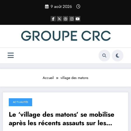
Aller
9 août 2026
au
contenu
Accueil
village des matons
ACTUALITÉS
17 avril 2025
Le ‘village des matons’ se mobilise
après les récents assauts sur les