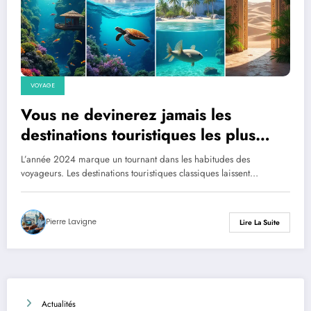
VOYAGE
Vous ne devinerez jamais les
destinations touristiques les plus
étonnantes à visiter en 2024
L’année 2024 marque un tournant dans les habitudes des
voyageurs. Les destinations touristiques classiques laissent…
Pierre Lavigne
Lire La Suite
Actualités