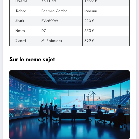
Dreame
X50 Ultra
1 299 €
iRobot
Roomba Combo
Inconnu
Shark
RV2600W
220 €
Neato
D7
650 €
Xiaomi
Mi Roborock
399 €
Sur le meme sujet