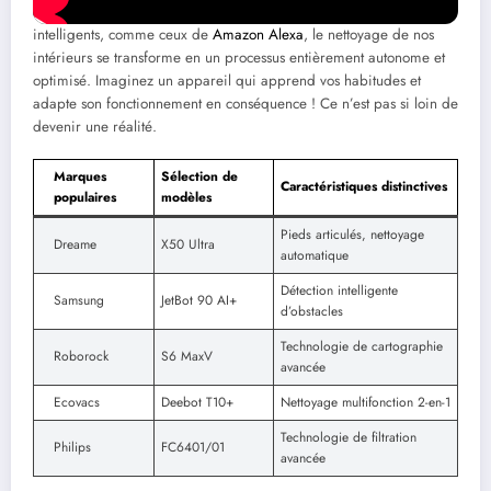
simple fait d’aspirer. Avec l’essor des appareils connectés et
intelligents, comme ceux de
Amazon Alexa
, le nettoyage de nos
intérieurs se transforme en un processus entièrement autonome et
optimisé. Imaginez un appareil qui apprend vos habitudes et
adapte son fonctionnement en conséquence ! Ce n’est pas si loin de
devenir une réalité.
Marques
Sélection de
Caractéristiques distinctives
populaires
modèles
Pieds articulés, nettoyage
Dreame
X50 Ultra
automatique
Détection intelligente
Samsung
JetBot 90 AI+
d’obstacles
Technologie de cartographie
Roborock
S6 MaxV
avancée
Ecovacs
Deebot T10+
Nettoyage multifonction 2-en-1
Technologie de filtration
Philips
FC6401/01
avancée