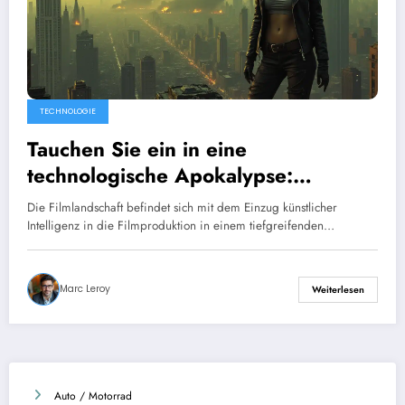
TECHNOLOGIE
Tauchen Sie ein in eine
technologische Apokalypse:
Entdecken Sie die beunruhigenden
Die Filmlandschaft befindet sich mit dem Einzug künstlicher
ersten 5 Minuten von Hollywoods
Intelligenz in die Filmproduktion in einem tiefgreifenden…
erstem futuristischen Blockbuster.
Marc Leroy
Weiterlesen
Auto / Motorrad