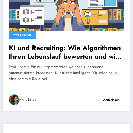
TECHNOLOGIE
KI und Recruiting: Wie Algorithmen
Ihren Lebenslauf bewerten und wie
Sie sie beeindrucken können.
Traditionelle Einstellungsmethoden weichen zunehmend
automatisierten Prozessen. Künstliche Intelligenz (KI) spielt heute
eine zentrale Rolle bei…
Marc Leroy
Weiterlesen