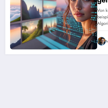
Von kü
beisp
Algor
M