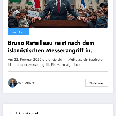
NACHRICHT
Bruno Retailleau reist nach dem
islamistischen Messerangriff in
Mulhouse nach Algier.
Am 22. Februar 2025 ereignete sich in Mulhouse ein tragischer
islamistischer Messerangriff. Ein Mann algerischer…
Jean Dupont
Weiterlesen
Auto / Motorrad