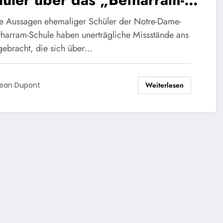
tem“: ein Tempel der
te Aussagen ehemaliger Schüler der Notre-Dame-
alt und ein Zerstörer der
tharram-Schule haben unerträgliche Missstände ans
 gebracht, die sich über…
schuld
Weiterlesen
ean Dupont