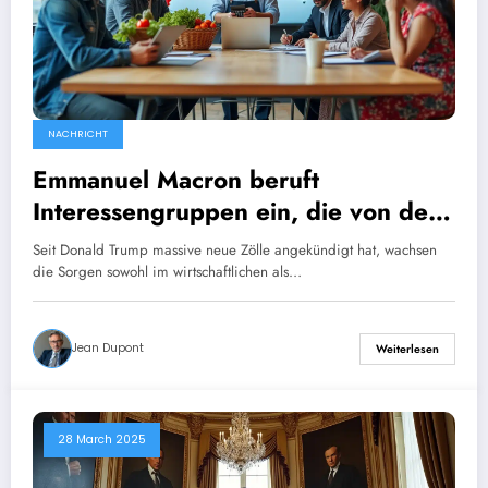
NACHRICHT
Emmanuel Macron beruft
Interessengruppen ein, die von den
von Donald Trump angekündigten
Seit Donald Trump massive neue Zölle angekündigt hat, wachsen
Zöllen betroffen sind.
die Sorgen sowohl im wirtschaftlichen als…
Jean Dupont
Weiterlesen
28 March 2025