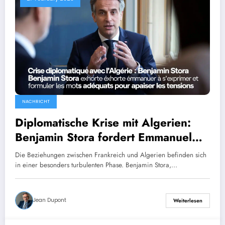
NACHRICHT
Diplomatische Krise mit Algerien:
Benjamin Stora fordert Emmanuel
Macron auf, sich zu äußern und die
Die Beziehungen zwischen Frankreich und Algerien befinden sich
richtigen Worte zu finden, um die
in einer besonders turbulenten Phase. Benjamin Stora,…
Spannungen abzubauen.
Jean Dupont
Weiterlesen