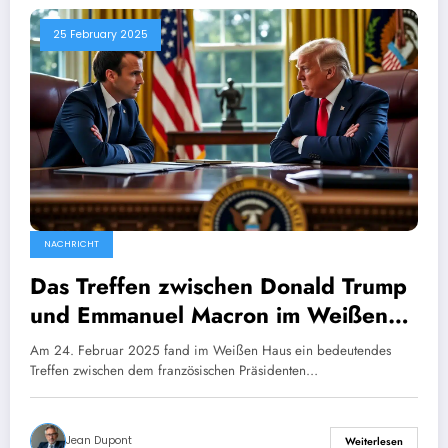
25 February 2025
NACHRICHT
Das Treffen zwischen Donald Trump
und Emmanuel Macron im Weißen
Haus verdeutlicht die wachsende
Am 24. Februar 2025 fand im Weißen Haus ein bedeutendes
Kluft zwischen den Partnern.
Treffen zwischen dem französischen Präsidenten…
Jean Dupont
Weiterlesen