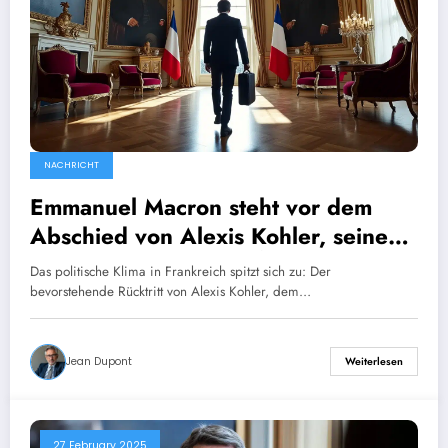
NACHRICHT
Emmanuel Macron steht vor dem
Abschied von Alexis Kohler, seinem
treuen Vertrauten im Élysée-Palast.
Das politische Klima in Frankreich spitzt sich zu: Der
bevorstehende Rücktritt von Alexis Kohler, dem…
Jean Dupont
Weiterlesen
27 February 2025