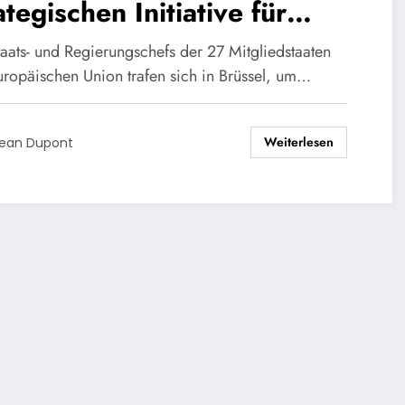
ategischen Initiative für
lektive Verteidigung
taats- und Regierungschefs der 27 Mitgliedstaaten
uropäischen Union trafen sich in Brüssel, um…
Weiterlesen
ean Dupont