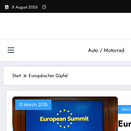
Zum
8 August 2026
Inhalt
springen
Auto / Motorrad
Start
Europäischer Gipfel
10 March 2025
NACH
Eur