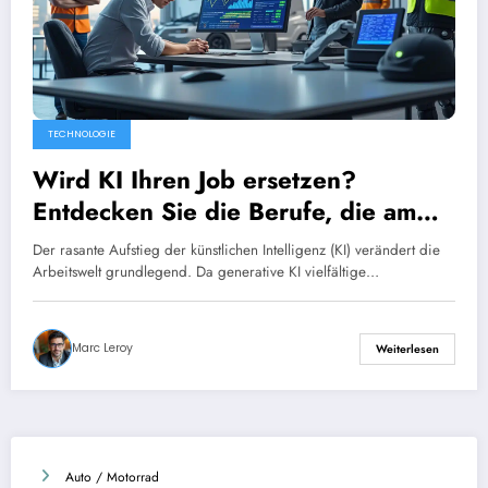
TECHNOLOGIE
Wird KI Ihren Job ersetzen?
Entdecken Sie die Berufe, die am
stärksten von dieser technologischen
Der rasante Aufstieg der künstlichen Intelligenz (KI) verändert die
Revolution betroffen sein werden.
Arbeitswelt grundlegend. Da generative KI vielfältige…
Marc Leroy
Weiterlesen
Auto / Motorrad