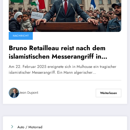
NACHRICHT
Bruno Retailleau reist nach dem
islamistischen Messerangriff in
Mulhouse nach Algier.
Am 22. Februar 2025 ereignete sich in Mulhouse ein tragischer
islamistischer Messerangriff. Ein Mann algerischer…
Jean Dupont
Weiterlesen
Auto / Motorrad