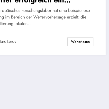
rzehnt im Voraus voraus.
uropäisches Forschungslabor hat eine beispiellose
ung im Bereich der Wettervorhersage erzielt: die
lierung lokaler…
Weiterlesen
arc Leroy