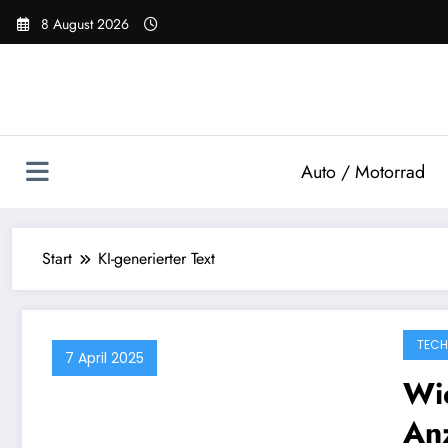
Zum
8 August 2026
Inhalt
springen
Auto / Motorrad
Start
KI-generierter Text
TECH
7 April 2025
Wie
An