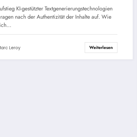
stlicher Intelligenz
fstieg KI-gestützter Textgenerierungstechnologien
erierten Text erkennt
Fragen nach der Authentizität der Inhalte auf. Wie
sich…
Weiterlesen
arc Leroy