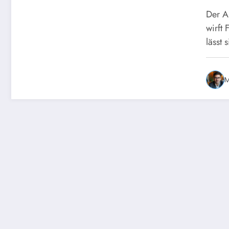
kün
Der Au
gen
wirft 
lässt 
M