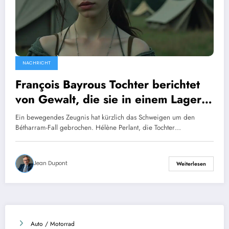
NACHRICHT
François Bayrous Tochter berichtet
von Gewalt, die sie in einem Lager
erlitten hat, das von einer religiösen
Ein bewegendes Zeugnis hat kürzlich das Schweigen um den
Gemeinschaft betrieben wurde, die
Bétharram-Fall gebrochen. Hélène Perlant, die Tochter…
mit der Bétharram-Affäre in
Verbindung steht.
Jean Dupont
Weiterlesen
Auto / Motorrad