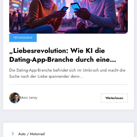
TECHNOLOGIE
„Liebesrevolution: Wie KI die
Dating-App-Branche durch eine
signifikante Steigerung der
Die Dating-App-Branche befindet sich im Umbruch und macht die
Kontaktzahlen verändern wird“
Suche nach der Liebe spannender denn…
Marc Leroy
Weiterlesen
Auto / Motorrad