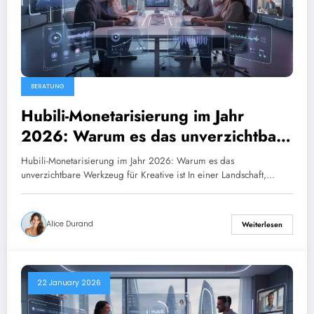
BERATUNG
Hubili-Monetarisierung im Jahr
2026: Warum es das unverzichtbare
Werkzeug für Kreative ist
Hubili-Monetarisierung im Jahr 2026: Warum es das
unverzichtbare Werkzeug für Kreative ist In einer Landschaft,…
Alice Durand
Weiterlesen
22 January 2026