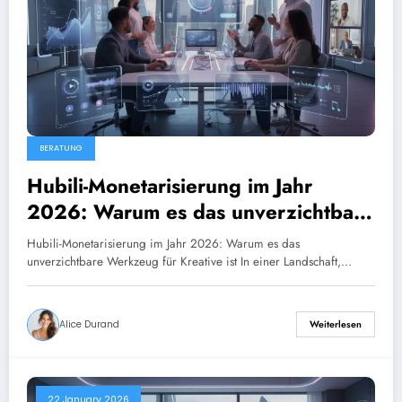
BERATUNG
Hubili-Monetarisierung im Jahr
2026: Warum es das unverzichtbare
Werkzeug für Kreative ist
Hubili-Monetarisierung im Jahr 2026: Warum es das
unverzichtbare Werkzeug für Kreative ist In einer Landschaft,…
Alice Durand
Weiterlesen
22 January 2026