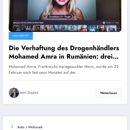
NACHRICHT
Die Verhaftung des Drogenhändlers
Mohamed Amra in Rumänien: drei
interessante Verbindungen zu
Mohamed Amra, Frankreichs meistgesuchter Mann, wurde am 22.
Marseille
Februar nach fast neun Monaten auf der…
Jean Dupont
Weiterlesen
Auto / Motorrad