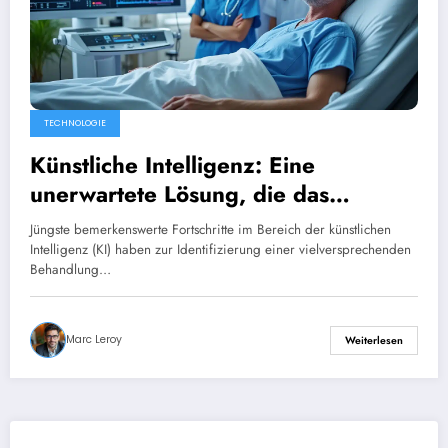
TECHNOLOGIE
Künstliche Intelligenz: Eine
unerwartete Lösung, die das
Schicksal eines Patienten mit
Jüngste bemerkenswerte Fortschritte im Bereich der künstlichen
seltenen Krankheiten verändert
Intelligenz (KI) haben zur Identifizierung einer vielversprechenden
Behandlung…
Marc Leroy
Weiterlesen