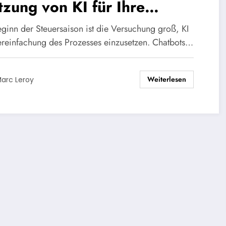
zung von KI für Ihre
uererklärung
eginn der Steuersaison ist die Versuchung groß, KI
ereinfachung des Prozesses einzusetzen. Chatbots…
Weiterlesen
arc Leroy