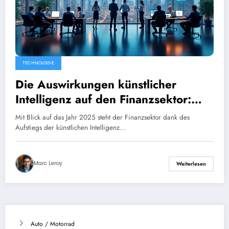
TECHNOLOGIE
Die Auswirkungen künstlicher
Intelligenz auf den Finanzsektor:
eine unerlässliche
Mit Blick auf das Jahr 2025 steht der Finanzsektor dank des
Weiterentwicklung für Unternehmen
Aufstiegs der künstlichen Intelligenz…
Marc Leroy
Weiterlesen
Auto / Motorrad