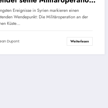
der Küste, verkündet das
üngsten Ereignisse in Syrien markieren einen
teidigungsministerium.
tenden Wendepunkt: Die Militäroperation an der
chen Küste…
Weiterlesen
ean Dupont