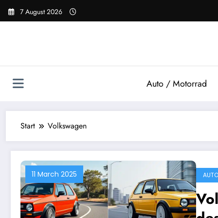
Zum
7 August 2026
Inhalt
springen
Auto / Motorrad
Start
Volkswagen
11 March 2025
AUTO
Vo
des