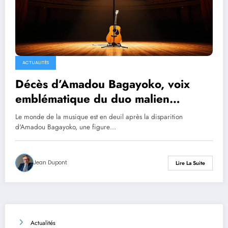
ACTUALITÉS
Décès d’Amadou Bagayoko, voix
emblématique du duo malien
Amadou et Mariam
Le monde de la musique est en deuil après la disparition
d'Amadou Bagayoko, une figure…
Jean Dupont
Lire La Suite
Actualités