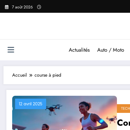
Aller
7 août 2026
au
contenu
Actualités
Auto / Moto
Accueil
course à pied
12 avril 2025
TECH
Com