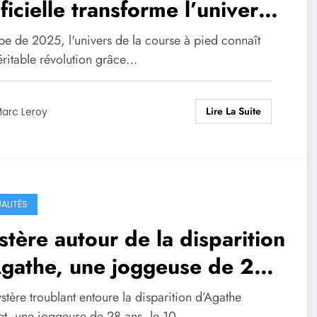
ificielle transforme l’univers
la course à pied
be de 2025, l'univers de la course à pied connaît
éritable révolution grâce…
Lire La Suite
arc Leroy
ALITÉS
tère autour de la disparition
Agathe, une joggeuse de 28
 au parcours impressionnant
tère troublant entoure la disparition d’Agathe
ret, une joggeuse de 28 ans, le 10…