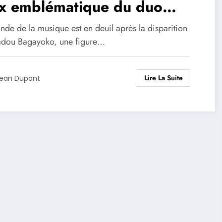
ix emblématique du duo
lien Amadou et Mariam
nde de la musique est en deuil après la disparition
dou Bagayoko, une figure…
Lire La Suite
ean Dupont