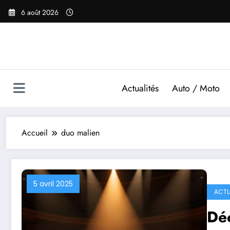
Aller
6 août 2026
au
contenu
Actualités
Auto / Moto
Accueil
duo malien
5 avril 2025
ACTU
Dé